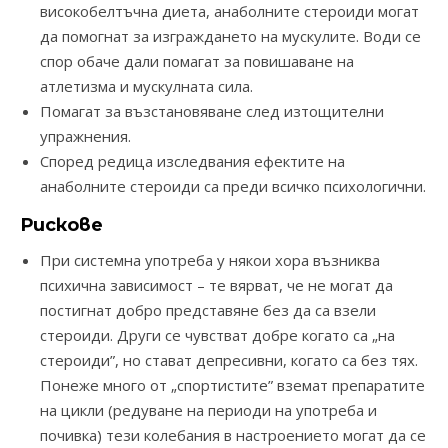
високобелтъчна диета, анаболните стероиди могат
да помогнат за изграждането на мускулите. Води се
спор обаче дали помагат за повишаване на
атлетизма и мускулната сила.
Помагат за възстановяване след изтощителни
упражнения.
Според редица изследвания ефектите на
анаболните стероиди са преди всичко психологични.
Рискове
При системна употреба у някои хора възниква
психична зависимост – те вярват, че не могат да
постигнат добро представяне без да са взели
стероиди. Други се чувстват добре когато са „на
стероиди”, но стават депресивни, когато са без тях.
Понеже много от „спортистите” вземат препаратите
на цикли (редуване на периоди на употреба и
почивка) тези колебания в настроението могат да се