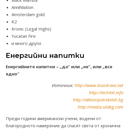
Black Mamba
Annihilation
Amsterdam gold
K2
Kronic (Legal Highs)
Yucatan Fire
и много други.
Енергийни напитки
Енергийните напитки – „да” или „не”, или „все
едно”
Източник:
http://www.biozdrave.net
http://lechitel.info
http://aktivnipotrebiteli.bg
http://media.silabg.com
Преди години американски учени, водени от
благородното намерение да спасят света от хронична