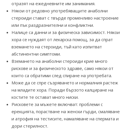
отразят на ежедневните им занимания.
Някои от редовно употребяващите анаболни
стероиди стават с твърде променливо настроение
или пък раздразнителни и конфликтни.
Налице са данни и за физическа зависимост. Някои
хора се нуждаят от лекарска помощ, за да спрат
вземането на стероиди, тъй като изпитват
абстинентни симптоми.
Вземането на анаболни стероиди крие много
рискове и за физическото здраве, само някои от
които са обратими след спиране на употребата.
Може да се спре съзряването и нормалния растеж
на младите хора. Поради бързото калциране на
костите те остават много ниски.
Рисковете за мъжете включват: проблеми с
ерекцията, порастване на женски гърди, смаляване
и атрофия на тестисите, намаляване на спермата и
дори стерилност.