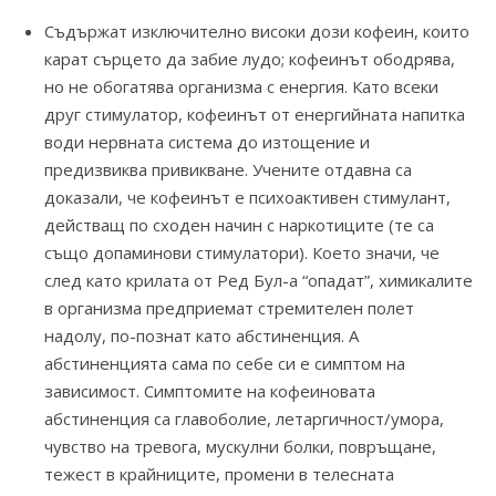
Съдържат изключително високи дози кофеин, които
карат сърцето да забие лудо; кофеинът ободрява,
но не обогатява организма с енергия. Като всеки
друг стимулатор, кофеинът от енергийната напитка
води нервната система до изтощение и
предизвиква привикване. Учените отдавна са
доказали, че кофеинът е психоактивен стимулант,
действащ по сходен начин с наркотиците (те са
също допаминови стимулатори). Което значи, че
след като крилата от Ред Бул-а “опадат”, химикалите
в организма предприемат стремителен полет
надолу, по-познат като абстиненция. А
абстиненцията сама по себе си е симптом на
зависимост. Симптомите на кофеиновата
абстиненция са главоболие, летаргичност/умора,
чувство на тревога, мускулни болки, повръщане,
тежест в крайниците, промени в телесната