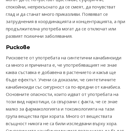
спокойни, непрекъснато да се смеят, да почувстват
глад и да станат много приказливи. Появяват се
затруднения в координацията и концентрацията, а при
продължителна употреба могат да се отключат или
развият психични заболявания.
Рискове
Рисковете от употребата на синтетични канабиноиди
са много и причината е, че употребяващият не знае
каква съставка е добавена в растението и какъв ще
бъде ефектът. Учени са доказали, че синтетичните
канабиноиди със сигурност са по-вредни от канабиса.
Основните опасности, които идват от употребата на
този вид наркотици, са свързани с факта, че се знае
малко за фармакологията и токсикологията на тази
група вещества при хората. Много от веществата
всъщност никога не са били изследвани върху хора.
Синтетичните канабиноиди имат потенциала да бъдат