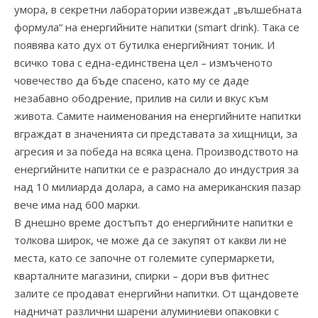
умора, в секретни лаборатории извеждат „вълшебната
формула“ на енергийните напитки (smart drink). Така се
появява като дух от бутилка енергийният тоник. И
всичко това с една-единствена цел – измъченото
човечество да бъде спасено, като му се даде
незабавно ободрение, прилив на сили и вкус към
живота. Самите наименования на енергийните напитки
вграждат в значенията си представата за хищници, за
агресия и за победа на всяка цена. Производството на
енергийните напитки се е разраснало до индустрия за
над 10 милиарда долара, а само на американския пазар
вече има над 600 марки.
В днешно време достъпът до енергийните напитки е
толкова широк, че може да се закупят от какви ли не
места, като се започне от големите супермаркети,
кварталните магазини, спирки – дори във фитнес
залите се продават енергийни напитки. От щандовете
надничат различни шарени алуминиеви опаковки с