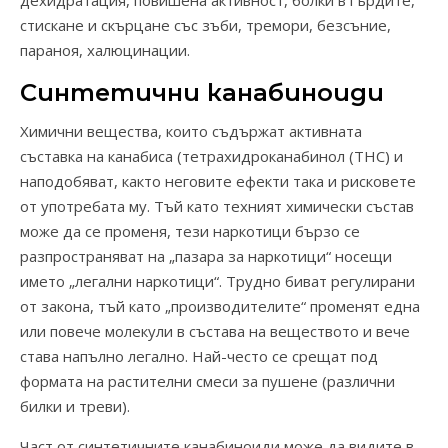
дехидратация, повишена активност, болки в гърдите,
стискане и скърцане със зъби, тремори, безсъние,
параноя, халюцинации.
Синтетични канабиноиди
Химични вещества, които съдържат активната
съставка на канабиса (тетрахидроканабинол (THC) и
наподобяват, както неговите ефекти така и рисковете
от употребата му. Тъй като техният химически състав
може да се променя, тези наркотици бързо се
разпространяват на „пазара за наркотици“ носещи
името „легални наркотици“. Трудно биват регулирани
от закона, тъй като „производителите“ променят една
или повече молекули в състава на веществото и вече
става напълно легално. Най-често се срещат под
формата на растителни смеси за пушене (различни
билки и треви).
Част от синтетичните канабиноиди може да видите в