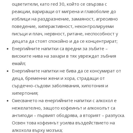
оцветители, като red 30, който се свързва с
реакции, вариращи от мигрена и главоболие до
изблици на раздразнение, замаяност, агресивно
поведение, хиперактивност, неконтролируеми
писъци и плач, нервност, ритане, неспособност у
децата да стоят спокойно и да се концентрират;
Енергийните напитки са вредни за зъбите –
високите нива на захари в тях увреждат зъбния
емайл;
Енергийните напитки не бива да се консумират от
деца, бременни жени и хора, страдащи от
сърдечно-съдови заболявания, хипотония и
хипертония;
Смесването на енергийните напитки с алкохол е
нежелателно, защото кофеинът и алкохолът са
антиподи – първият ободрява, а вторият – разпуска.
Освен това кофеинът усилва въздействието на
алкохола върху мозъка;