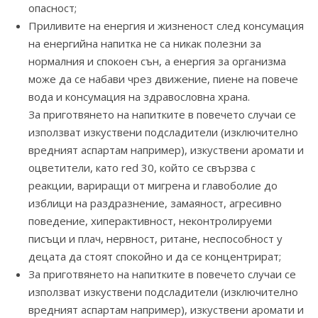
опасност;
Приливите на енергия и жизненост след консумация
на енергийна напитка не са никак полезни за
нормалния и спокоен сън, а енергия за организма
може да се набави чрез движение, пиене на повече
вода и консумация на здравословна храна.
За приготвянето на напитките в повечето случаи се
използват изкуствени подсладители (изключително
вредният аспартам например), изкуствени аромати и
оцветители, като red 30, който се свързва с
реакции, вариращи от мигрена и главоболие до
изблици на раздразнение, замаяност, агресивно
поведение, хиперактивност, неконтролируеми
писъци и плач, нервност, ритане, неспособност у
децата да стоят спокойно и да се концентрират;
За приготвянето на напитките в повечето случаи се
използват изкуствени подсладители (изключително
вредният аспартам например), изкуствени аромати и