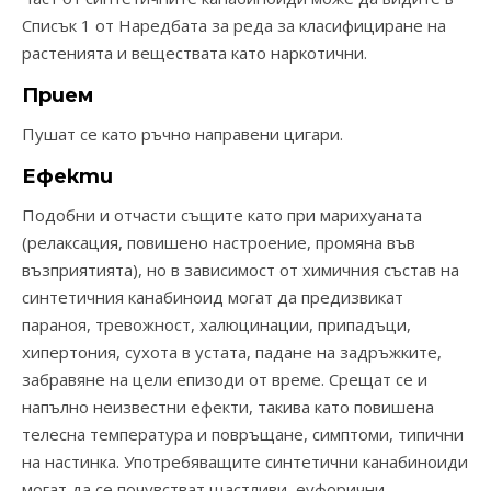
Списък 1 от Наредбата за реда за класифициране на
растенията и веществата като наркотични.
Прием
Пушат се като ръчно направени цигари.
Ефекти
Подобни и отчасти същите като при марихуаната
(релаксация, повишено настроение, промяна във
възприятията), но в зависимост от химичния състав на
синтетичния канабиноид могат да предизвикат
параноя, тревожност, халюцинации, припадъци,
хипертония, сухота в устата, падане на задръжките,
забравяне на цели епизоди от време. Срещат се и
напълно неизвестни ефекти, такива като повишена
телесна температура и повръщане, симптоми, типични
на настинка. Употребяващите синтетични канабиноиди
могат да се почувстват щастливи, еуфорични,