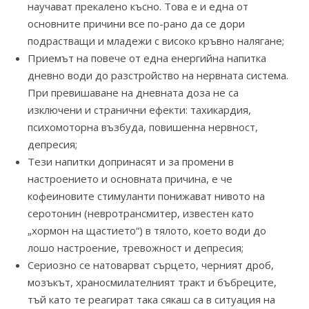
научават прекалено късно. Това е и една от
основните причини все по-рано да се дори
подрастващи и младежи с високо кръвно налягане;
Приемът на повече от една енергийна напитка
дневно води до разстройство на нервната система.
При превишаване на дневната доза не са
изключени и странични ефекти: тахикардия,
психомоторна възбуда, повишенна нервност,
депресия;
Тези напитки допринасят и за промени в
настроението и основната причина, е че
кофеиновите стимуланти понижават нивото на
серотонин (невротрансмитер, известен като
„хормон на щастието“) в тялото, което води до
лошо настроение, тревожност и депресия;
Сериозно се натоварват сърцето, черният дроб,
мозъкът, храносмилателният тракт и бъбреците,
тъй като те реагират така сякаш са в ситуация на