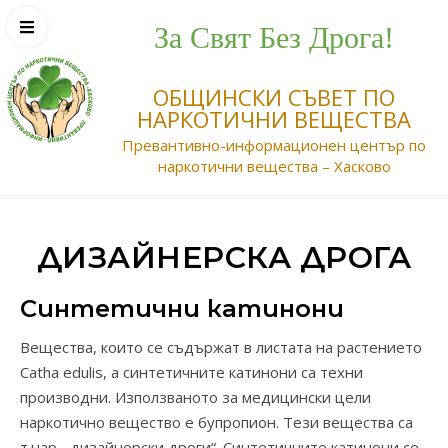
За Свят Без Дрога!
ОБЩИНСКИ СЪВЕТ ПО
НАРКОТИЧНИ ВЕЩЕСТВА
Превантивно-информационен център по
наркотични вещества – Хасково
ДИЗАЙНЕРСКА ДРОГА
Синтетични катинони
Вещества, които се съдържат в листата на растението
Catha edulis, а синтетичните катинони са техни
производни. Използваното за медицински цели
наркотично вещество е бупропион. Тези вещества са
т.нар. „дизайнерски дроги“. Синтетичните катинони се