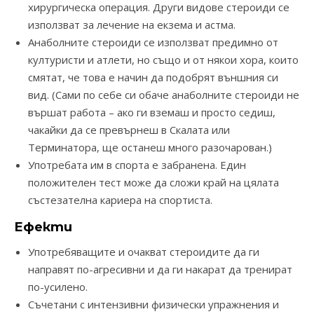
хирургическа операция. Други видове стероиди се
използват за лечение на екзема и астма.
Анаболните стероиди се използват предимно от
културисти и атлети, но също и от някои хора, които
смятат, че това е начин да подобрят външния си
вид. (Сами по себе си обаче анаболните стероиди не
вършат работа – ако ги вземаш и просто седиш,
чакайки да се превърнеш в Скалата или
Терминатора, ще останеш много разочарован.)
Употребата им в спорта е забранена. Един
положителен тест може да сложи край на цялата
състезателна кариера на спортиста.
Ефекти
Употребяващите и очакват стероидите да ги
направят по-агресивни и да ги накарат да тренират
по-усилено.
Съчетани с интензивни физически упражнения и