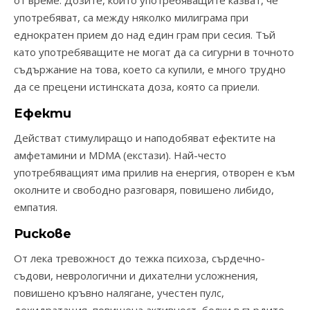
от време. Дозите, които употребяващите казват, че
употребяват, са между няколко милиграма при
еднократен прием до над един грам при сесия. Тъй
като употребяващите не могат да са сигурни в точното
съдържание на това, което са купили, е много трудно
да се прецени истинската доза, която са приели.
Ефекти
Действат стимулиращо и наподобяват ефектите на
амфетамини и MDMA (екстази). Най-често
употребяващият има прилив на енергия, отворен е към
околните и свободно разговаря, повишено либидо,
емпатия.
Рискове
От лека тревожност до тежка психоза, сърдечно-
съдови, неврологични и дихателни усложнения,
повишено кръвно налягане, учестен пулс,