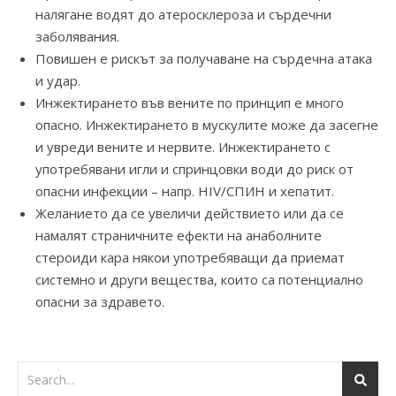
налягане водят до атеросклероза и сърдечни
заболявания.
Повишен е рискът за получаване на сърдечна атака
и удар.
Инжектирането във вените по принцип е много
опасно. Инжектирането в мускулите може да засегне
и увреди вените и нервите. Инжектирането с
употребявани игли и спринцовки води до риск от
опасни инфекции – напр. HIV/СПИН и хепатит.
Желанието да се увеличи действието или да се
намалят страничните ефекти на анаболните
стероиди кара някои употребяващи да приемат
системно и други вещества, които са потенциално
опасни за здравето.