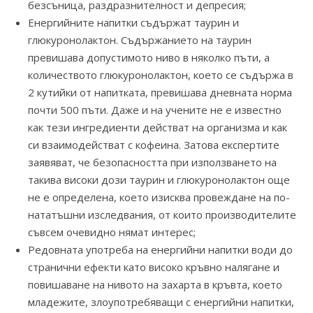
безсъница, раздразнителност и депресия;
Енергийните напитки съдържат таурин и
глюкуронолактон. Съдържанието на таурин
превишава допустимото ниво в няколко пъти, а
количеството глюкуронолактон, което се съдържа в
2 кутийки от напитката, превишава дневната норма
почти 500 пъти. Даже и на учените не е известно
как тези ингредиенти действат на организма и как
си взаимодействат с кофеина. Затова експертите
заявяват, че безопасността при използването на
такива високи дози таурин и глюкуронолактон още
не е определена, което изисква провеждане на по-
нататъшни изследвания, от които производителите
съвсем очевидно нямат интерес;
Редовната употреба на енергийни напитки води до
странични ефекти като високо кръвно налягане и
повишаване на нивото на захарта в кръвта, което
младежите, злоупотребяващи с енергийни напитки,