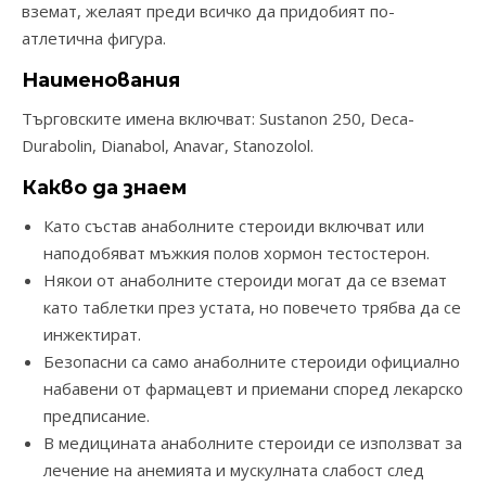
вземат, желаят преди всичко да придобият по-
атлетична фигура.
Наименования
Търговските имена включват: Sustanon 250, Deca-
Durabolin, Dianabol, Anavar, Stanozolol.
Какво да знаем
Като състав анаболните стероиди включват или
наподобяват мъжкия полов хормон тестостерон.
Някои от анаболните стероиди могат да се вземат
като таблетки през устата, но повечето трябва да се
инжектират.
Безопасни са само анаболните стероиди официално
набавени от фармацевт и приемани според лекарско
предписание.
В медицината анаболните стероиди се използват за
лечение на анемията и мускулната слабост след