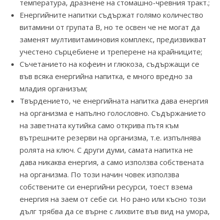
температура, дразнене на стомашно-чревния тракт.;
Енергийните напитки съдържат голямо количество
витамини от групата В, но те освен че не могат да
заменят мултивитаминовия комплекс, предизвикват
учестено сърцебиене и треперене на крайниците;
Съчетанието на кофеин и глюкоза, съдържащи се
във всяка енергийна напитка, е много вредно за
младия организъм;
Tвърдението, че енергийната напитка дава енергия
на организма е напълно голословно. Съдържанието
на заветната кутийка само открива пътя към
вътрешните резерви на организма, т.е. изпълнява
ролята на ключ. С други думи, самата напитка не
дава никаква енергия, а само използва собствената
на организма. По този начин човек използва
собствените си енергийни ресурси, тоест взема
енергия на заем от себе си. Но рано или късно този
дълг трябва да се върне с лихвите във вид на умора,