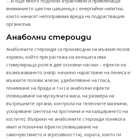
… и още много подобни атрактивни и привличащи
вниманието цветни шишенца с енергийни напитки,
които нанасят непоправима вреда на подрастващия
организъм.
Анаболни стероиди
Анаболните стероиди са производни на мъжкия полов
хормон, който при растежа на юношата има
стимулираща роля в две основни насоки – ефекти на
възмъжаването (напр. начално нарастване на пениса и
мъжките полови жлези, удебеляване на гласа,
поникване на брада и т.н.) и анаболни ефекти
(повишаване на мускулната маса, на размера на
вътрешните органи, контрола на телесните мазнини,
ускоряване синтеза на протеини и на калцирането на
костите). Въпреки че анаболните стероиди понякога
имат и психични ефекти (повишаване на
самочувствието и агресивността), хората, които ги