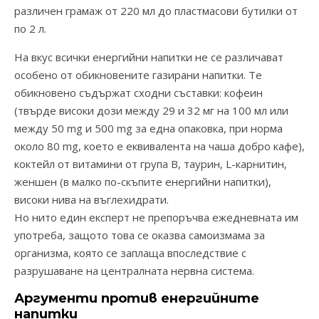
различен грамаж от 220 мл до пластмасови бутилки от
по 2 л.
На вкус всички енергийни напитки не се различават
особено от обикновените газирани напитки. Те
обикновено съдържат сходни съставки: кофеин
(твърде високи дози между 29 и 32 мг на 100 мл или
между 50 mg и 500 mg за една опаковка, при норма
около 80 mg, което е еквивалента на чаша добро кафе),
коктейл от витамини от група В, таурин, L-карнитин,
женшен (в малко по-скъпите енергийни напитки),
високи нива на въглехидрати.
Но нито един експерт не препоръчва ежедневната им
употреба, защото това се оказва самоизмама за
организма, която се заплаща впоследствие с
разрушаване на централната нервна система.
Аргументи против енергийните
напитки