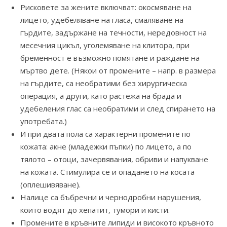
Рисковете за жените включват: окосмяване на
лицето, удебеляване на гласа, смаляване на
гърдите, задържане на течности, нередовност на
месечния цикъл, уголемяване на клитора, при
бременност е възможно помятане и раждане на
мъртво дете. (Някои от промените – напр. в размера
на гърдите, са необратими без хирургическа
операция, а други, като растежа на брада и
удебеления глас са необратими и след спирането на
употребата.)
И при двата пола са характерни промените по
кожата: акне (младежки пъпки) по лицето, а по
тялото – отоци, зачервявания, обриви и напукване
на кожата. Стимулира се и опадането на косата
(оплешивяване).
Налице са бъбречни и чернодробни нарушения,
които водят до хепатит, тумори и кисти.
Промените в кръвните липиди и високото кръвното