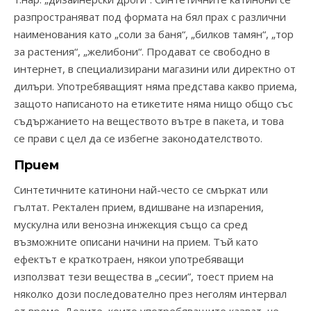
разпространяват под формата на бял прах с различни
наименования като „соли за баня“, „билков тамян“, „тор
за растения“, „желибони“. Продават се свободно в
интернет, в специализирани магазини или директно от
дилъри. Употребяващият няма представа какво приема,
защото написаното на етикетите няма нищо общо със
съдържанието на веществото вътре в пакета, и това
се прави с цел да се избегне законодателството.
Прием
Синтетичните катинони най-често се смъркат или
гълтат. Ректален прием, вдишване на изпарения,
мускулна или венозна инжекция също са сред
възможните описани начини на прием. Тъй като
ефектът е краткотраен, някои употребяващи
използват тези вещества в „сесии”, тоест прием на
няколко дози последователно през неголям интервал